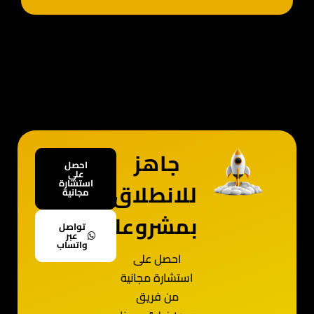
جاهز
احصل
علي
استشارة
للانطلاق
مجانية
بمشروعك؟
تواصل
عبر
واتساب
احصل على
استشارة مجانية
من فريق