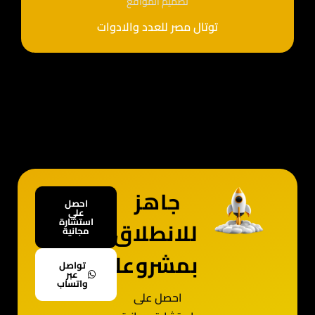
تصميم المواقع
توتال مصر للعدد والادوات
جاهز
احصل
علي
استشارة
للانطلاق
مجانية
بمشروعك؟
تواصل
عبر
واتساب
احصل على