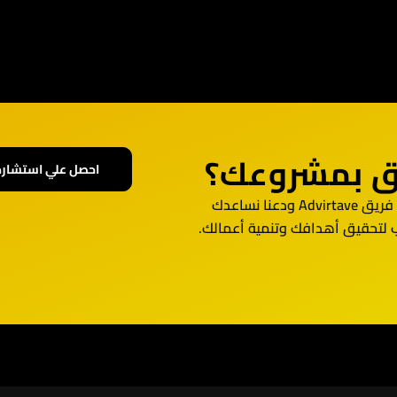
اق بمشروعك؟
احصل علي استشارة
نا نساعدك
ب لتحقيق أهدافك وتنمية أعمالك.