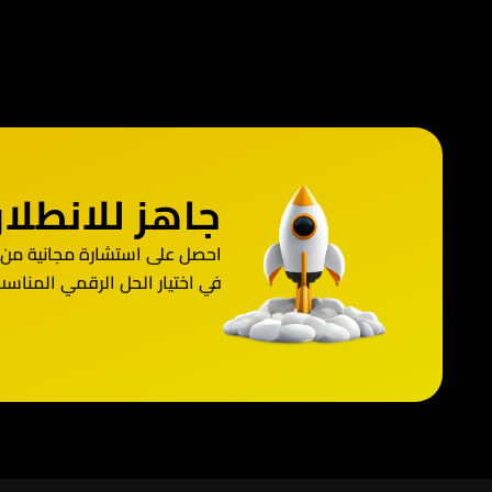
جاهز للانطل
احصل على استشارة مجانية من فريق Advirtave ودع
في اختيار الحل الرقمي المناس